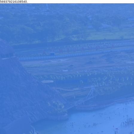
569379216108540.