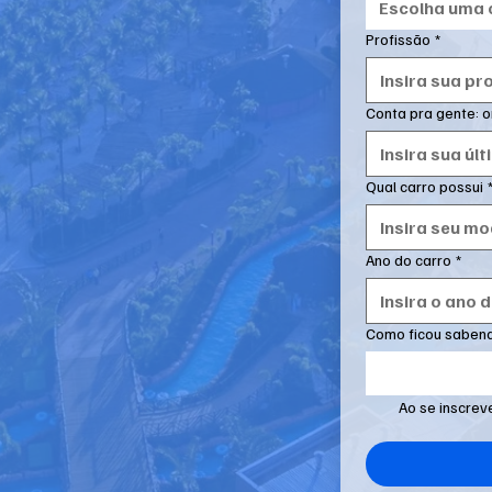
Escolha uma
Profissão
*
Conta pra gente: o
Qual carro possui
Ano do carro
*
Como ficou sabend
Ao se inscrev